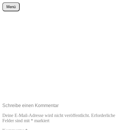
Zum
Menü
Inhalt
wurster-cartoon-blog.de
springen
Schreibe einen Kommentar
Deine E-Mail-Adresse wird nicht veröffentlicht.
Erforderliche
Felder sind mit
*
markiert