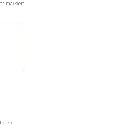
it
*
markiert
chsten