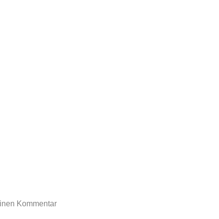
rtoon-blog.de
einen Kommentar