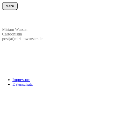
Zum
Menü
Inhalt
wurster-cartoon-blog.de
springen
Miriam Wurster
Cartoonistin
post(at)miriamwurster.de
Impressum
Datenschutz