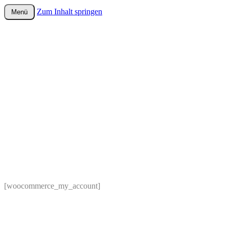
Zum Inhalt springen
Menü
wurster-cartoon-blog.de
[woocommerce_my_account]