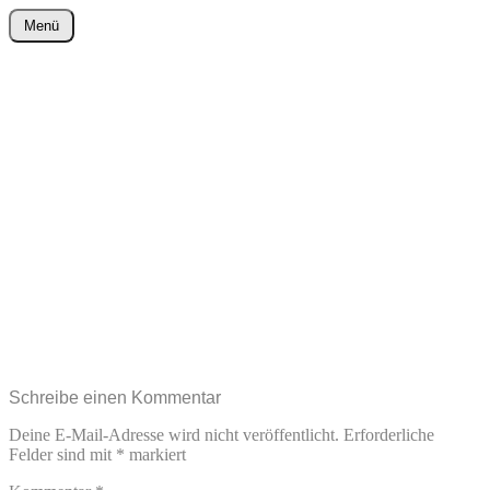
Zum
Menü
Inhalt
wurster-cartoon-blog.de
springen
Schreibe einen Kommentar
Deine E-Mail-Adresse wird nicht veröffentlicht.
Erforderliche
Felder sind mit
*
markiert