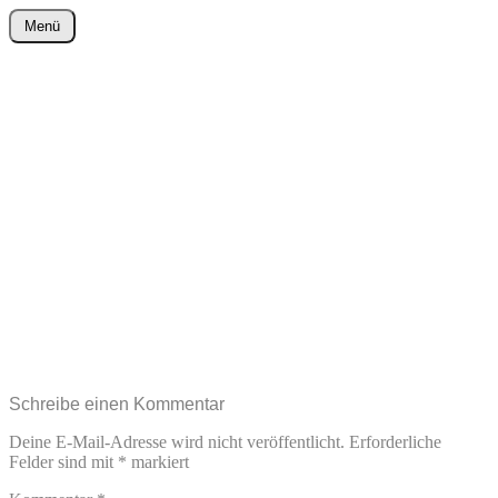
Zum
Menü
Inhalt
wurster-cartoon-blog.de
springen
Schreibe einen Kommentar
Deine E-Mail-Adresse wird nicht veröffentlicht.
Erforderliche
Felder sind mit
*
markiert