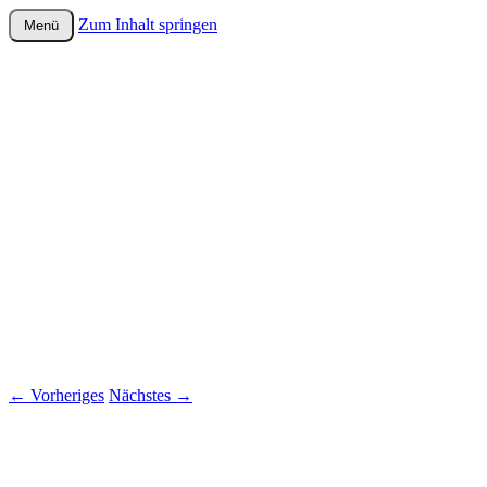
Zum Inhalt springen
Menü
wurster-cartoon-blog.de
←
Vorheriges
Nächstes
→