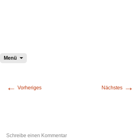
wurster-cartoon-blog.de
Zum
Menü
Inhalt
springen
←
→
Vorheriges
Nächstes
Schreibe einen Kommentar