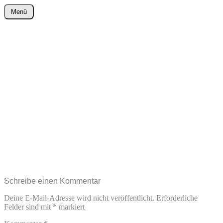
Zum
Menü
Inhalt
wurster-cartoon-blog.de
springen
Schreibe einen Kommentar
Deine E-Mail-Adresse wird nicht veröffentlicht.
Erforderliche
Felder sind mit
*
markiert