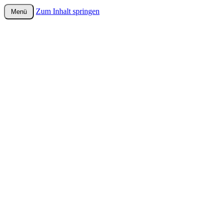
Zum Inhalt springen
Menü
wurster-cartoon-blog.de