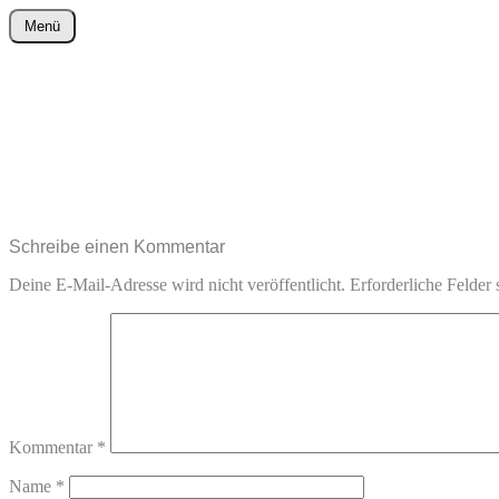
Zum
Menü
Inhalt
wurster-cartoon-blog.de
springen
Schreibe einen Kommentar
Deine E-Mail-Adresse wird nicht veröffentlicht.
Erforderliche Felder 
Kommentar
*
Name
*