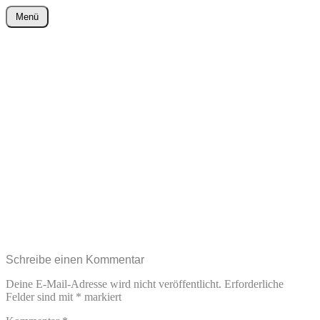
Zum
Menü
Inhalt
wurster-cartoon-blog.de
springen
Schreibe einen Kommentar
Deine E-Mail-Adresse wird nicht veröffentlicht.
Erforderliche
Felder sind mit
*
markiert