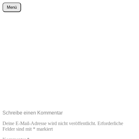
Zum
Menü
Inhalt
wurster-cartoon-blog.de
springen
Schreibe einen Kommentar
Deine E-Mail-Adresse wird nicht veröffentlicht.
Erforderliche
Felder sind mit
*
markiert