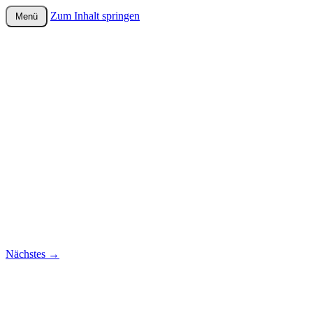
Zum Inhalt springen
Menü
wurster-cartoon-blog.de
Nächstes
→