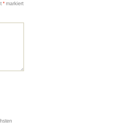
it
*
markiert
chsten