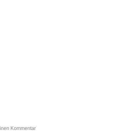
rtoon-blog.de
einen Kommentar