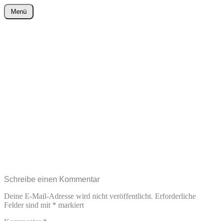
Zum
Menü
Inhalt
wurster-cartoon-blog.de
springen
Schreibe einen Kommentar
Deine E-Mail-Adresse wird nicht veröffentlicht.
Erforderliche
Felder sind mit
*
markiert