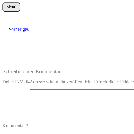
Zum
Menü
Inhalt
wurster-cartoon-blog.de
springen
←
Vorheriges
Schreibe einen Kommentar
Deine E-Mail-Adresse wird nicht veröffentlicht.
Erforderliche Felder 
Kommentar
*