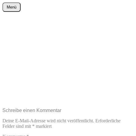
Zum
Menü
Inhalt
wurster-cartoon-blog.de
springen
Schreibe einen Kommentar
Deine E-Mail-Adresse wird nicht veröffentlicht.
Erforderliche
Felder sind mit
*
markiert