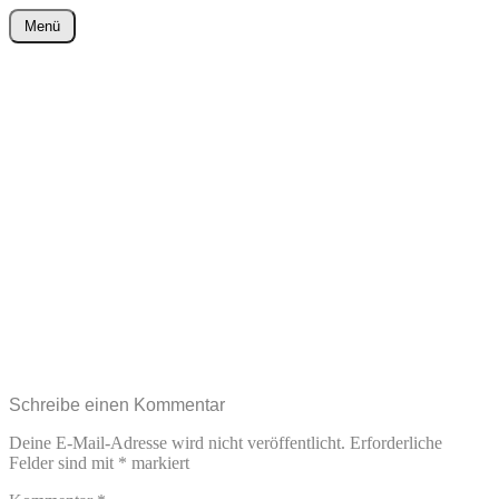
Zum
Menü
Inhalt
wurster-cartoon-blog.de
springen
Schreibe einen Kommentar
Deine E-Mail-Adresse wird nicht veröffentlicht.
Erforderliche
Felder sind mit
*
markiert