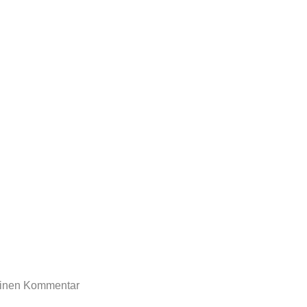
rtoon-blog.de
einen Kommentar