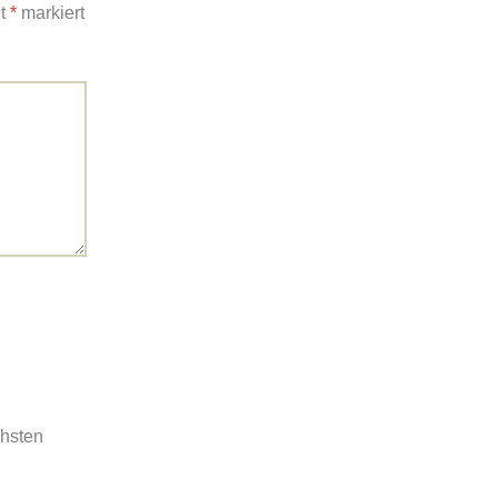
it
*
markiert
chsten