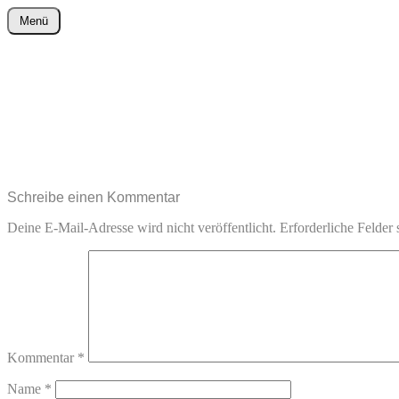
Zum
Menü
Inhalt
wurster-cartoon-blog.de
springen
Schreibe einen Kommentar
Deine E-Mail-Adresse wird nicht veröffentlicht.
Erforderliche Felder 
Kommentar
*
Name
*