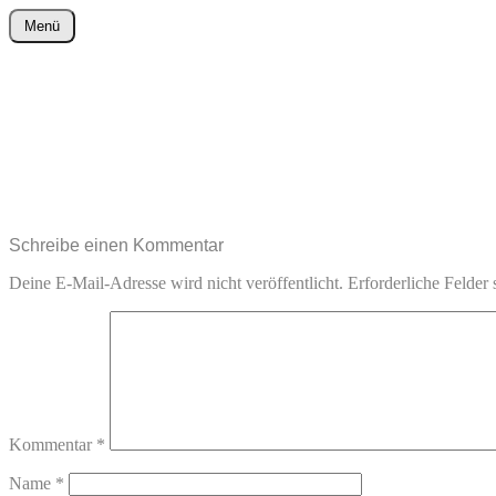
Zum
Menü
Inhalt
wurster-cartoon-blog.de
springen
Schreibe einen Kommentar
Deine E-Mail-Adresse wird nicht veröffentlicht.
Erforderliche Felder 
Kommentar
*
Name
*