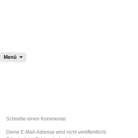
wurster-cartoon-blog.de
Zum
Menü
Inhalt
springen
Schreibe einen Kommentar
Deine E-Mail-Adresse wird nicht veröffentlicht.