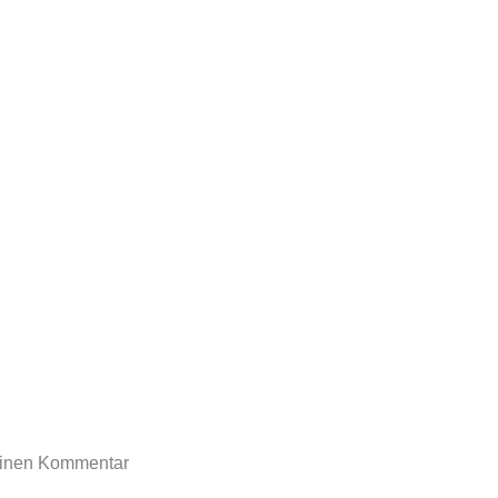
rtoon-blog.de
einen Kommentar