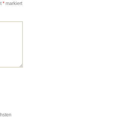
it
*
markiert
chsten