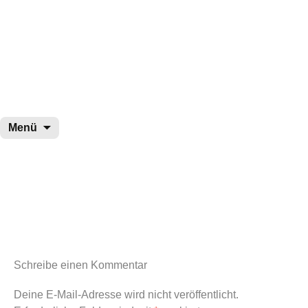
wurster-cartoon-blog.de
Zum
Menü
Inhalt
springen
Schreibe einen Kommentar
Deine E-Mail-Adresse wird nicht veröffentlicht.