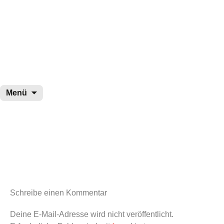
wurster-cartoon-blog.de
Zum
Menü
Inhalt
springen
Schreibe einen Kommentar
Deine E-Mail-Adresse wird nicht veröffentlicht.