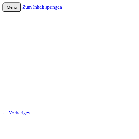
Zum Inhalt springen
Menü
wurster-cartoon-blog.de
←
Vorheriges