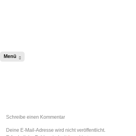
wurster-cartoon-blog.de
Zum
Menü
Inhalt
springen
Schreibe einen Kommentar
Deine E-Mail-Adresse wird nicht veröffentlicht.