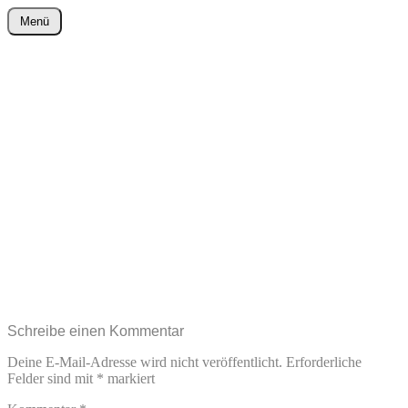
Zum
Menü
Inhalt
wurster-cartoon-blog.de
springen
Schreibe einen Kommentar
Deine E-Mail-Adresse wird nicht veröffentlicht.
Erforderliche
Felder sind mit
*
markiert