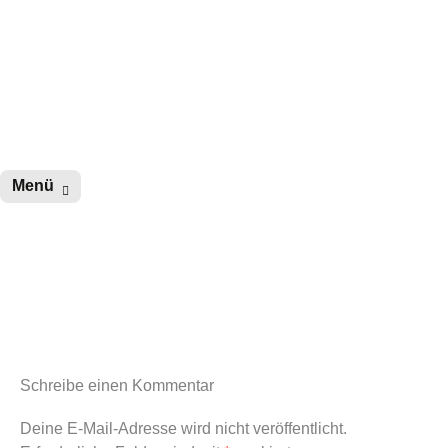
wurster-cartoon-blog.de
Zum
Menü
Inhalt
springen
Schreibe einen Kommentar
Deine E-Mail-Adresse wird nicht veröffentlicht.