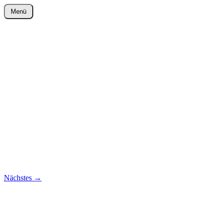
Zum
Menü
Inhalt
wurster-cartoon-blog.de
springen
Nächstes
→