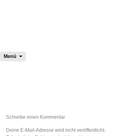
wurster-cartoon-blog.de
Zum
Menü
Inhalt
springen
Schreibe einen Kommentar
Deine E-Mail-Adresse wird nicht veröffentlicht.