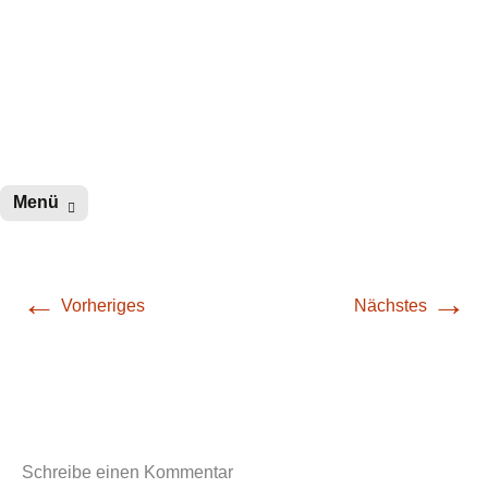
wurster-cartoon-blog.de
Zum
Menü
Inhalt
springen
←
→
Vorheriges
Nächstes
Schreibe einen Kommentar