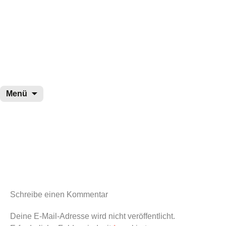
wurster-cartoon-blog.de
Zum
Menü
Inhalt
springen
Schreibe einen Kommentar
Deine E-Mail-Adresse wird nicht veröffentlicht.