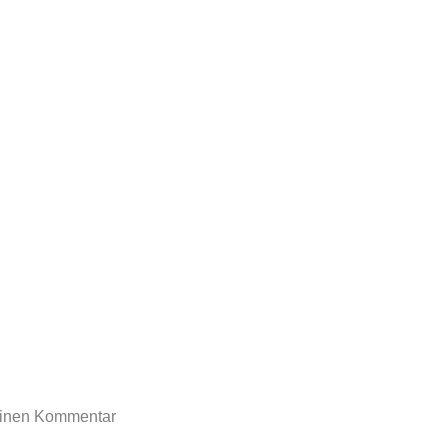
rtoon-blog.de
einen Kommentar