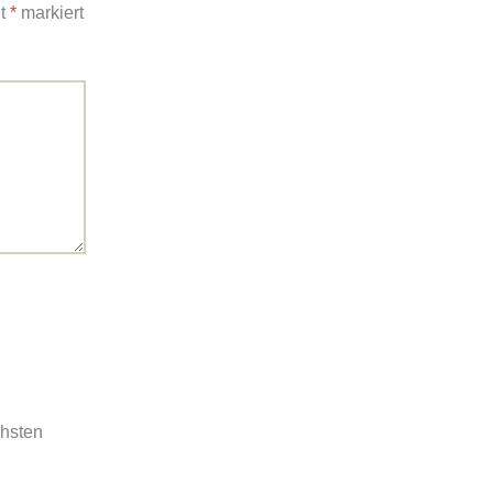
it
*
markiert
chsten