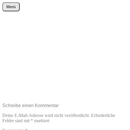
Zum
Menü
Inhalt
wurster-cartoon-blog.de
springen
Schreibe einen Kommentar
Deine E-Mail-Adresse wird nicht veröffentlicht.
Erforderliche
Felder sind mit
*
markiert