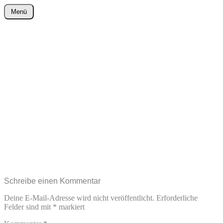
Zum
Menü
Inhalt
wurster-cartoon-blog.de
springen
Schreibe einen Kommentar
Deine E-Mail-Adresse wird nicht veröffentlicht.
Erforderliche
Felder sind mit
*
markiert