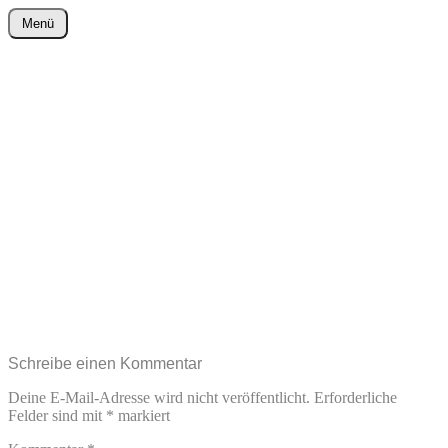
Zum
Menü
Inhalt
wurster-cartoon-blog.de
springen
Schreibe einen Kommentar
Deine E-Mail-Adresse wird nicht veröffentlicht.
Erforderliche
Felder sind mit
*
markiert