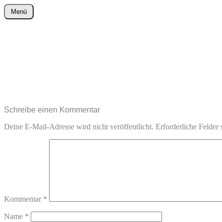
Zum
Menü
Inhalt
wurster-cartoon-blog.de
springen
Schreibe einen Kommentar
Deine E-Mail-Adresse wird nicht veröffentlicht.
Erforderliche Felder 
Kommentar
*
Name
*