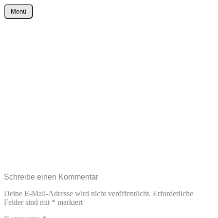
Zum
Menü
Inhalt
wurster-cartoon-blog.de
springen
Schreibe einen Kommentar
Deine E-Mail-Adresse wird nicht veröffentlicht.
Erforderliche
Felder sind mit
*
markiert