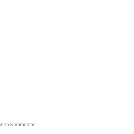
rtoon-blog.de
einen Kommentar