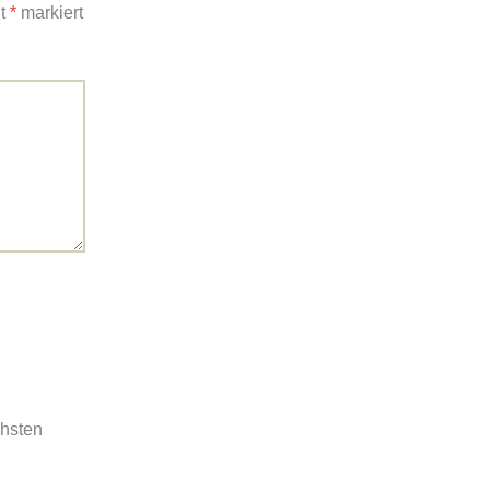
it
*
markiert
chsten