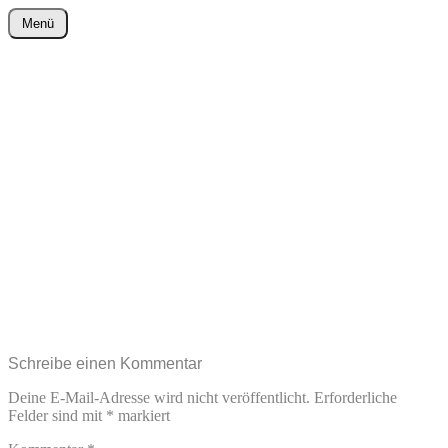
Zum
Menü
Inhalt
wurster-cartoon-blog.de
springen
Schreibe einen Kommentar
Deine E-Mail-Adresse wird nicht veröffentlicht.
Erforderliche
Felder sind mit
*
markiert