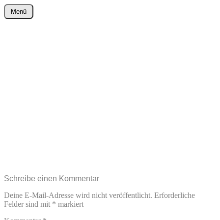
Zum
Menü
Inhalt
wurster-cartoon-blog.de
springen
Schreibe einen Kommentar
Deine E-Mail-Adresse wird nicht veröffentlicht.
Erforderliche
Felder sind mit
*
markiert