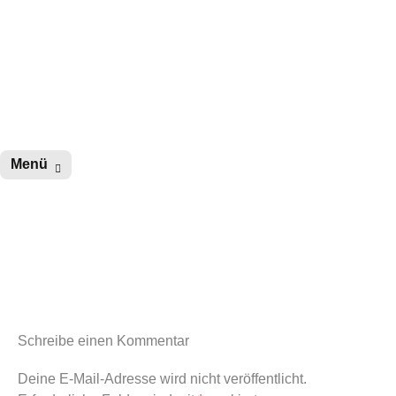
wurster-cartoon-blog.de
Zum
Menü
Inhalt
springen
Schreibe einen Kommentar
Deine E-Mail-Adresse wird nicht veröffentlicht.