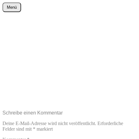
Zum
Menü
Inhalt
wurster-cartoon-blog.de
springen
Schreibe einen Kommentar
Deine E-Mail-Adresse wird nicht veröffentlicht.
Erforderliche
Felder sind mit
*
markiert