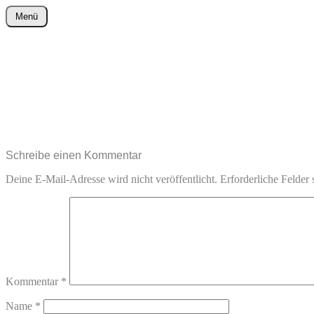
Zum
Menü
Inhalt
wurster-cartoon-blog.de
springen
Schreibe einen Kommentar
Deine E-Mail-Adresse wird nicht veröffentlicht.
Erforderliche Felder 
Kommentar
*
Name
*