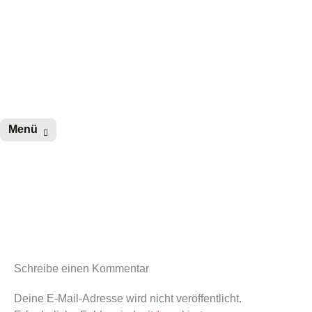
wurster-cartoon-blog.de
Zum
Menü
Inhalt
springen
Schreibe einen Kommentar
Deine E-Mail-Adresse wird nicht veröffentlicht.