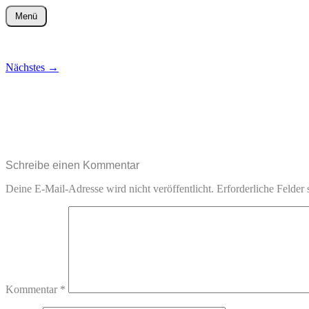
Zum
Menü
Inhalt
wurster-cartoon-blog.de
springen
Nächstes
→
Schreibe einen Kommentar
Deine E-Mail-Adresse wird nicht veröffentlicht.
Erforderliche Felder 
Kommentar
*