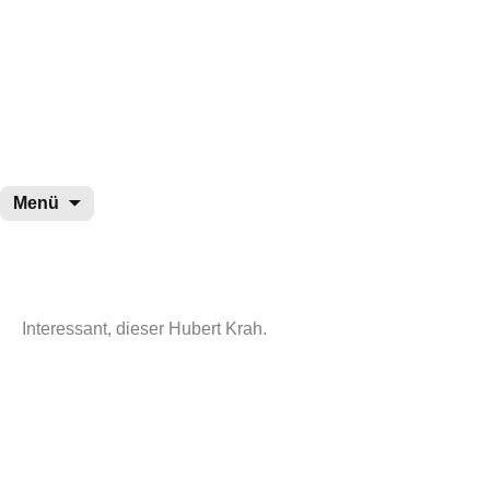
wurster-cartoon-blog.de
Zum
Menü
Inhalt
springen
Interessant, dieser Hubert Krah.