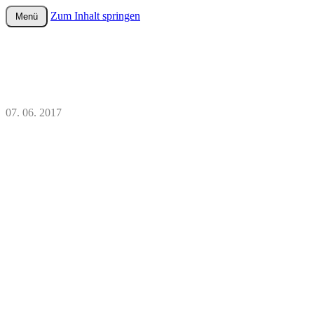
Zum Inhalt springen
Menü
wurster-cartoon-blog.de
07. 06. 2017